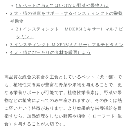
1.5
ペットに与えてはいけない野菜や果物とは
2
犬・猫の健康をサポートするインスティンクトの栄養
補助食
2.1
インスティンクト 「MIXERS(ミキサー) マルチビ
タミン」
3
インスティンクト MIXERS(ミキサー) マルチビタミン
4
犬・猫にぴったりの食材を厳選しよう
高品質な総合栄養食を主食としているペット（犬・猫）で
も、植物性栄養素が豊富な野菜や果物を与えることで、更
なる栄養サポートが可能です。植物性栄養素は、野菜や果
物などの植物によってのみ生産されますが、その多くは熱
に弱いという特徴があります。より効果的な栄養補給を目
指すなら、加熱処理をしない野菜や植物（=ローフード=生
食）を与えることが大切です。