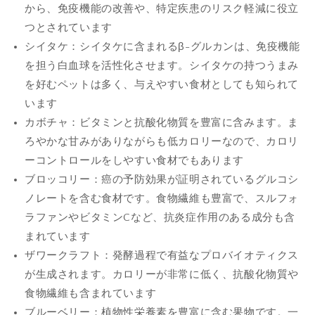
から、免疫機能の改善や、特定疾患のリスク軽減に役立
つとされています
シイタケ：シイタケに含まれるβ-グルカンは、免疫機能
を担う白血球を活性化させます。シイタケの持つうまみ
を好むペットは多く、与えやすい食材としても知られて
います
カボチャ：ビタミンと抗酸化物質を豊富に含みます。ま
ろやかな甘みがありながらも低カロリーなので、カロリ
ーコントロールをしやすい食材でもあります
ブロッコリー：癌の予防効果が証明されているグルコシ
ノレートを含む食材です。食物繊維も豊富で、スルフォ
ラファンやビタミンCなど、抗炎症作用のある成分も含
まれています
ザワークラフト：発酵過程で有益なプロバイオティクス
が生成されます。カロリーが非常に低く、抗酸化物質や
食物繊維も含まれています
ブルーベリー：植物性栄養素を豊富に含む果物です。一