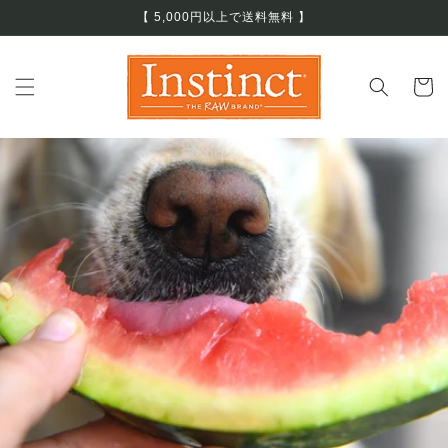
コンテ
【 5,000円以上で送料無料 】
ンツに
進む
カ
ー
ト