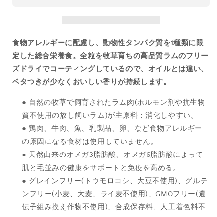
対
対
応
応
ド
ド
ラ
ラ
食物アレルギーに配慮し、動物性タンパク質を1種類に限
イ
イ
定した総合栄養食。
全粒を牧草育ちの高品質ラムのフリー
フ
フ
ズドライでコーティングしているので、オイルとは違い、
ー
ー
ベタつきが少なく
おいしい香りが持続します。
ド
ド
ラ
ラ
● 自然の牧草で飼育されたラム肉(ホルモン剤や抗生物
ム
ム
質不使用の放し飼いラム)が主原料：消化しやすい。
1.8kg
1.8kg
● 鶏肉、牛肉、魚、乳製品、卵、など食物アレルギー
の
の
数
数
の原因になる食材は使用していません。
量
量
● 天然由来のオメガ3脂肪酸、オメガ6脂肪酸によって
を
を
肌と毛並みの健康をサポートと免疫を高める。
減
増
● グレインフリー(トウモロコシ、大豆不使用)、グルテ
ら
や
ンフリー(小麦、大麦、ライ麦不使用)、GMOフリー(遺
す
す
伝子組み換え作物不使用)、合成保存料、人工着色料不