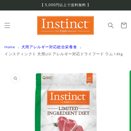
コンテ
【 5,000円以上で送料無料 】
ンツに
進む
カ
ー
ト
Home
犬用アレルギー対応総合栄養食
インスティンクト 犬用LID アレルギー対応ドライフード ラム 1.8kg
商品情
報にス
キップ