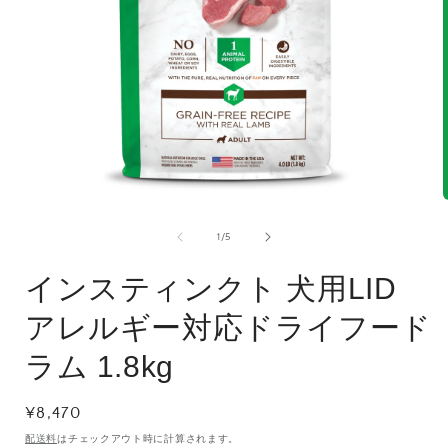
モ
ー
の
1
/
5
ダ
ル
で
インスティンクト 犬用LID
メ
デ
アレルギー対応ドライフード
ィ
ア
ラム 1.8kg
(1)
(
を
開
通
¥8,470
く
常
配送料
はチェックアウト時に計算されます。