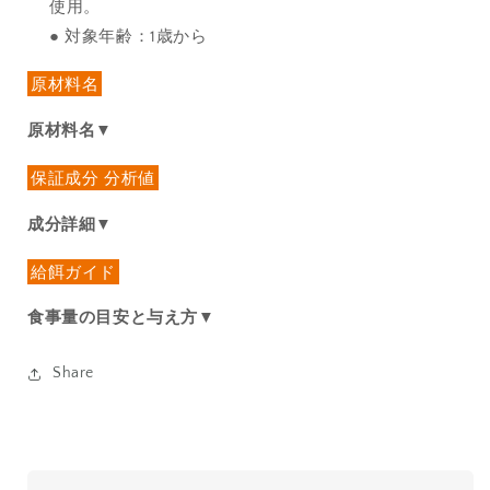
使用。
● 対象年齢：1歳から
原材料名
原材料名▼
保証成分 分析値
成分詳細▼
給餌ガイド
食事量の目安と与え方▼
Share