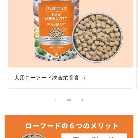
犬用ローフード総合栄養食
の
1
/
5