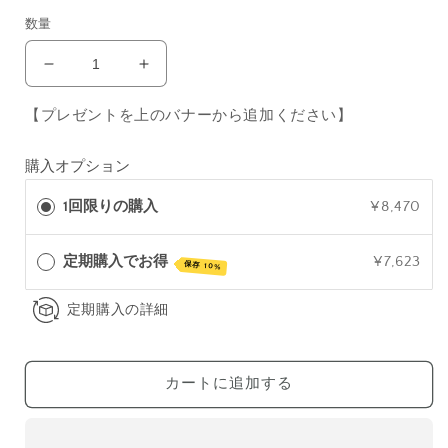
価
数量
格
イ
イ
ン
ン
【プレゼントを上のバナーから追加ください】
ス
ス
テ
テ
購入オプション
ィ
ィ
ン
ン
1回限りの購入
¥8,470
ク
ク
ト
ト
定期購入でお得
¥7,623
犬
犬
保存 10%
用
用
LID
LID
定期購入の詳細
ア
ア
レ
レ
ル
ル
カートに追加する
ギ
ギ
ー
ー